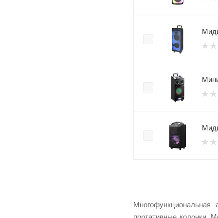
Миди
Мини
Миди
Многофункциональная 
портативные колонки. 