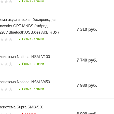
Есть в наличии
ема акустическая беспроводная
nworks GPT-MNBS (гибрид.
7 310
руб.
220V,Bluetooth,USB,без АКБ и ЗУ)
Есть в наличии
система National NSM-V100
7 740
руб.
Есть в наличии
система National NSM-V450
7 980
руб.
Есть в наличии
система Supra SMB-530
8 900
руб.