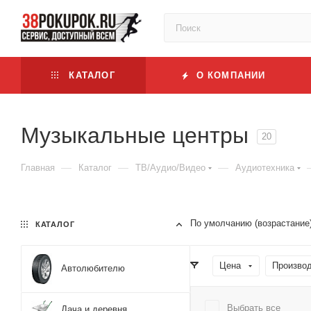
КАТАЛОГ
О КОМПАНИИ
Музыкальные центры
20
—
—
—
Главная
Каталог
ТВ/Аудио/Видео
Аудиотехника
По умолчанию (возрастание
КАТАЛОГ
Цена
Производ
Автолюбителю
Выбрать все
Дача и деревня