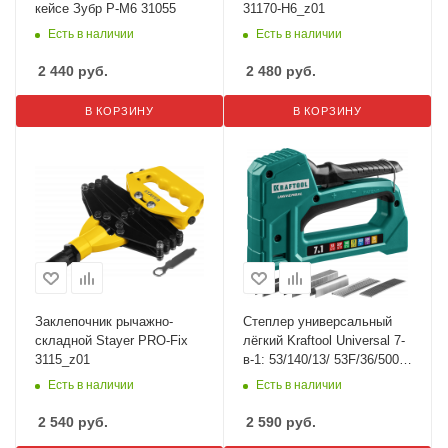
кейсе Зубр Р-М6 31055
31170-H6_z01
Есть в наличии
Есть в наличии
2 440
руб.
2 480
руб.
В КОРЗИНУ
В КОРЗИНУ
Заклепочник рычажно-
Степлер универсальный
складной Stayer PRO-Fix
лёгкий Kraftool Universal 7-
3115_z01
в-1: 53/140/13/ 53F/36/500
31524
Есть в наличии
Есть в наличии
2 540
руб.
2 590
руб.