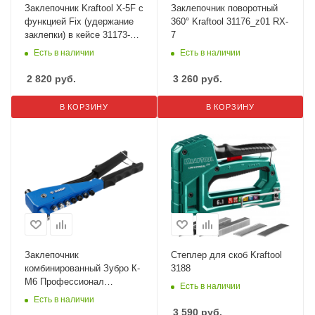
Заклепочник Kraftool X-5F с
Заклепочник поворотный
функцией Fix (удержание
360° Kraftool 31176_z01 RX-
заклепки) в кейсе 31173-
7
H6_z01
Есть в наличии
Есть в наличии
2 820
руб.
3 260
руб.
В КОРЗИНУ
В КОРЗИНУ
Заклепочник
Степлер для скоб Kraftool
комбинированный Зубро К-
3188
М6 Профессионал
Есть в наличии
31196_z01
Есть в наличии
3 590
руб.