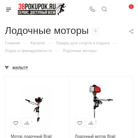
0
Лодочные моторы
6
—
—
—
Главная
Каталог
Товары для спорта и отдыха
—
Лодки и принадлежности
Лодочные моторы
ФИЛЬТР
Мотор лодочный Brait
Лодочный мотор Brait