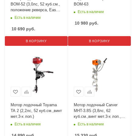
ВОМ-52 (3,0лс, 52 куб.см.,
ВОМ-63
положение реверса, Easy-
Есть в наличии
start)
Есть в наличии
10 980
руб.
10 690
руб.
В КОРЗИНУ
В КОРЗИНУ
Мотор лодочный Toyama
Мотор лодочный Carver
TA 2 (2,2лс, 52 куб.см.,винт
MHT-3.8S (3,8лс, 62
мет.3-х лоп.)
куб.см.,винт мет.3-х лоп.,
положение реверса, Easy-
Есть в наличии
Есть в наличии
start)
14 890
руб.
15 330
руб.