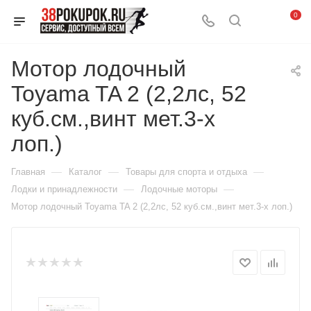
0
Мотор лодочный
Toyama TA 2 (2,2лс, 52
куб.см.,винт мет.3-х
лоп.)
—
—
—
Главная
Каталог
Товары для спорта и отдыха
—
—
Лодки и принадлежности
Лодочные моторы
Мотор лодочный Toyama TA 2 (2,2лс, 52 куб.см.,винт мет.3-х лоп.)