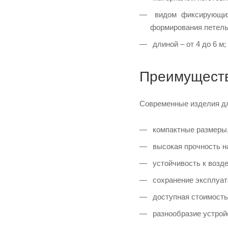
видом фиксирующих 
формирования петель
длиной – от 4 до 6 м;
Преимуществ
Современные изделия дл
компактные размеры,
высокая прочность на
устойчивость к возде
сохранение эксплуат
доступная стоимость
разнообразие устрой