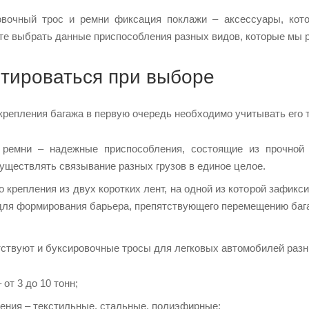
вочный трос и ремни фиксация поклажи – аксессуары, кот
те выбрать данные приспособления разных видов, которые мы р
нтироваться при выборе
крепления багажа в первую очередь необходимо учитывать его т
ремни – надежные приспособления, состоящие из прочной 
уществлять связывание разных грузов в единое целое.
 крепления из двух коротких лент, на одной из которой зафикси
для формирования барьера, препятствующего перемещению баг
тствуют и буксировочные тросы для легковых автомобилей разн
от 3 до 10 тонн;
ения – текстильные, стальные, полиэфирные;