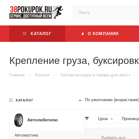
КАТАЛОГ
О КОМПАНИИ
Крепление груза, буксиров
—
—
—
Главная
Каталог
Автоаксессуары и товары для авто
По умолчанию (возрастание
КАТАЛОГ
Цена
Производ
Автолюбителю
Автоакустика
Выбрать все