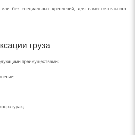
или без специальных креплений, для самостоятельного
ксации груза
следующими преимуществами:
анении;
мпературах;