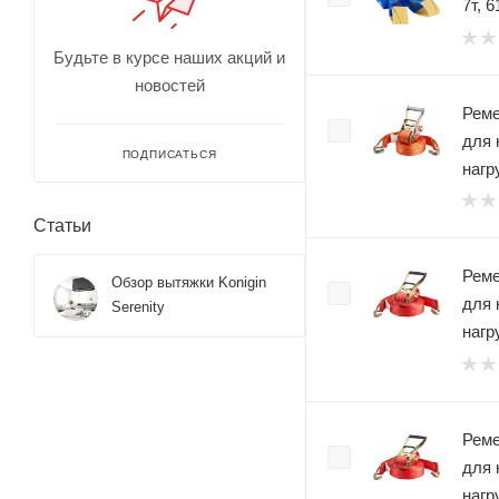
7т, 
Будьте в курсе наших акций и
новостей
Реме
для 
ПОДПИСАТЬСЯ
нагр
Статьи
Реме
Обзор вытяжки Konigin
для 
Serenity
нагр
Реме
для 
нагр