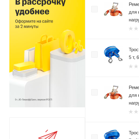
Реме
для 
нагр
Трос
5 т, 
Реме
для 
нагр
Трос