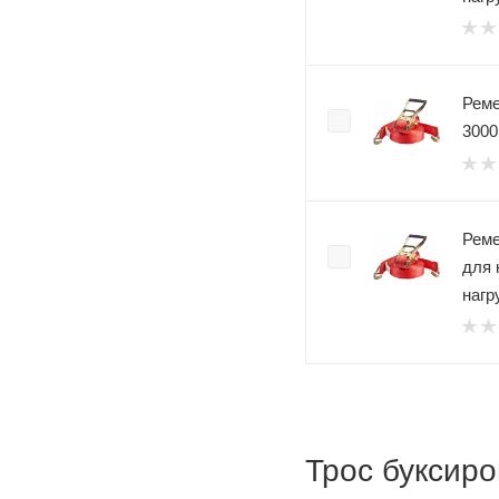
Реме
3000
Ремень 
для 
нагр
Трос буксир