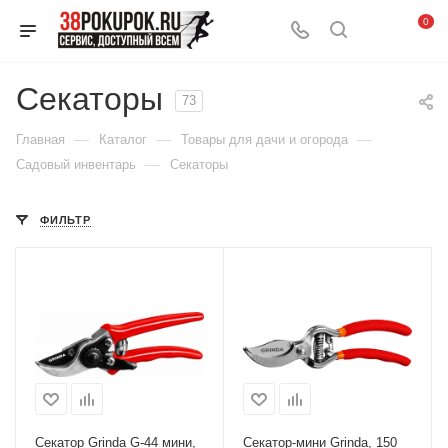
0
Секаторы
73
—
—
—
Главная
Каталог
Товары для дачи и огорода
—
Садовый инвентарь
Секаторы
ФИЛЬТР
Секатор Grinda G-44 мини,
Секатор-мини Grinda, 150