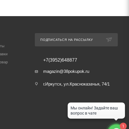
ПОДПИСАТЬСЯ НА РАССЫЛКУ
аты
авки
+7(3952)648877
товар
magazin@38pokupok.ru
г.Иркутск, ул.Красноказачья, 74/1
1