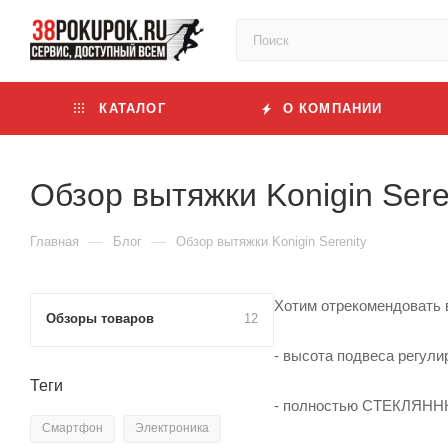
КАТАЛОГ
О КОМПАНИИ
Обзор вытяжки Konigin Sere
—
—
Главная
Блог
Обзор вытяжки Konigin Serenity
Хотим отрекомендовать в
Обзоры товаров
12
- высота подвеса регули
Теги
- полностью СТЕКЛЯННН
Смартфон
Электроника