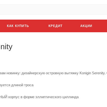
КАК КУПИТЬ
КРЕДИТ
АКЦИИ
nity
ам новинку: дизайнерскую островную вытяжку Konigin Serenity.
руется длиной троса
ЫЙ корпус в форме эллиптического циллинда