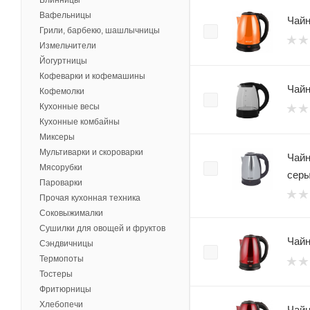
Блинницы
Вафельницы
Чайн
Грили, барбекю, шашлычницы
Измельчители
Йогуртницы
Кофеварки и кофемашины
Чайн
Кофемолки
Кухонные весы
Кухонные комбайны
Миксеры
Мультиварки и скороварки
Чайн
Мясорубки
серы
Пароварки
Прочая кухонная техника
Соковыжималки
Сушилки для овощей и фруктов
Чайн
Сэндвичницы
Термопоты
Тостеры
Фритюрницы
Хлебопечи
Чайн