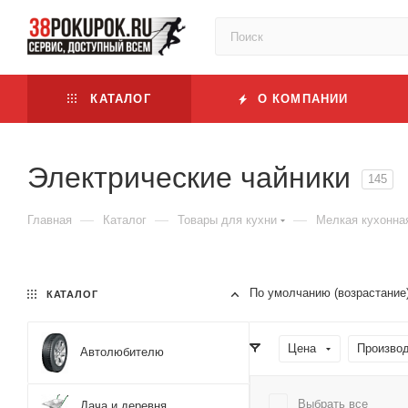
КАТАЛОГ
О КОМПАНИИ
Электрические чайники
145
—
—
—
Главная
Каталог
Товары для кухни
Мелкая кухонна
По умолчанию (возрастание
КАТАЛОГ
Цена
Производ
Автолюбителю
Выбрать все
Дача и деревня