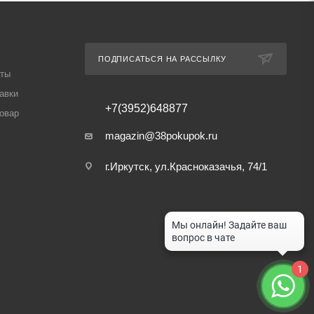
ПОДПИСАТЬСЯ НА РАССЫЛКУ
аты
авки
+7(3952)648877
товар
magazin@38pokupok.ru
г.Иркутск, ул.Красноказачья, 74/1
1