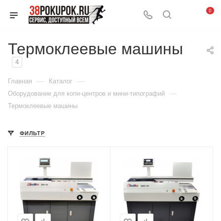
0
Термоклеевые машины
4
—
—
Главная
Каталог
—
Оборудование для копи-центров и мини-типографий
Термоклеевые машины
ФИЛЬТР