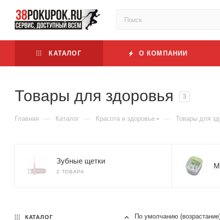
КАТАЛОГ
О КОМПАНИИ
Товары для здоровья
3
—
—
—
Главная
Каталог
Красота и здоровье
Товары для зд
Зубные щетки
М
2 ТОВАРА
По умолчанию (возрастание
КАТАЛОГ