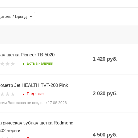
итель / Бренд
ая щетка Pioneer TB-5020
1 420
руб.
Есть в наличии
ометр Jet HEALTH TVT-200 Pink
2 030
руб.
Под заказ
вим Ваш заказ не позднее 17.08.2026
трическая зубная щетка Redmond
02 черная
4 500
руб.