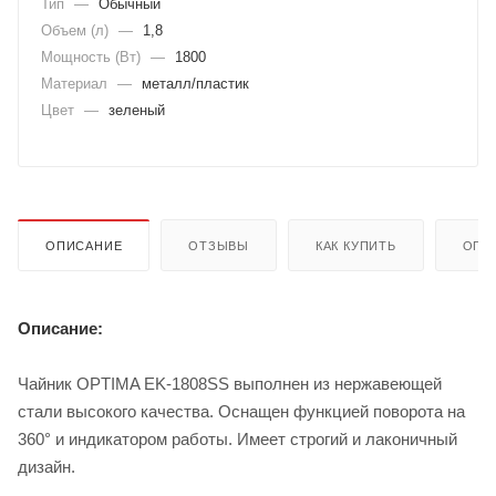
Тип
—
Обычный
Объем (л)
—
1,8
Мощность (Вт)
—
1800
Материал
—
металл/пластик
Цвет
—
зеленый
ОПИСАНИЕ
ОТЗЫВЫ
КАК КУПИТЬ
ОПЛ
Описание:
Чайник OPTIMA EK-1808SS выполнен из нержавеющей
стали высокого качества. Оснащен функцией поворота на
360° и индикатором работы. Имеет строгий и лаконичный
дизайн.