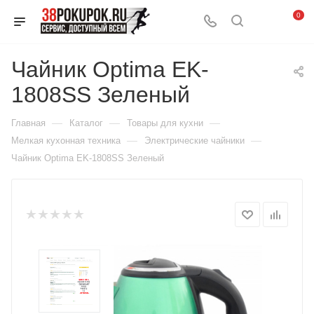
0
Чайник Optima EK-
1808SS Зеленый
—
—
—
Главная
Каталог
Товары для кухни
—
—
Мелкая кухонная техника
Электрические чайники
Чайник Optima EK-1808SS Зеленый