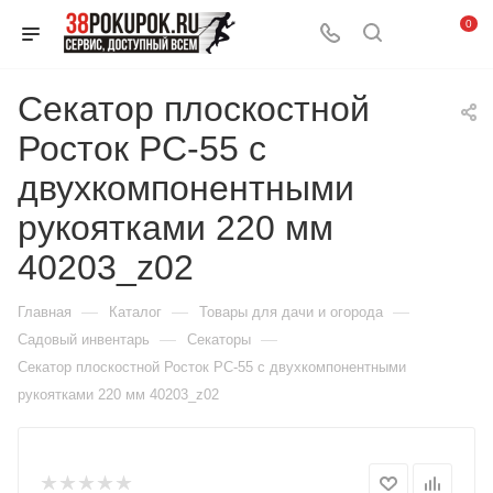
0
Секатор плоскостной
Росток PC-55 с
двухкомпонентными
рукоятками 220 мм
40203_z02
—
—
—
Главная
Каталог
Товары для дачи и огорода
—
—
Садовый инвентарь
Секаторы
Секатор плоскостной Росток PC-55 с двухкомпонентными
рукоятками 220 мм 40203_z02