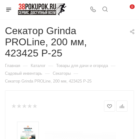
0
Секатор Grinda
PROLine, 200 мм,
423425 P-25
—
—
—
Главная
Каталог
Товары для дачи и огорода
—
—
Садовый инвентарь
Секаторы
Секатор Grinda PROLine, 200 мм, 423425 P-25