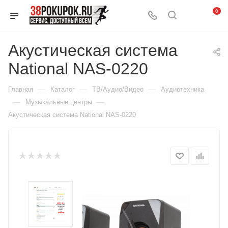
0
Акустическая система
National NAS-0220
—
—
—
Главная
Каталог
ТВ/Аудио/Видео
Аудиотехника
—
—
Музыкальные центры
Акустическая система National NAS-0220