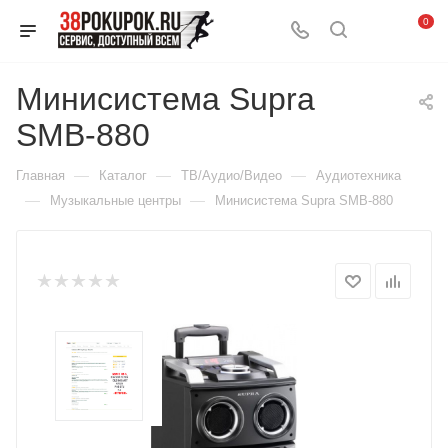
0
Минисистема Supra
SMB-880
—
—
—
Главная
Каталог
ТВ/Аудио/Видео
Аудиотехника
—
—
Музыкальные центры
Минисистема Supra SMB-880