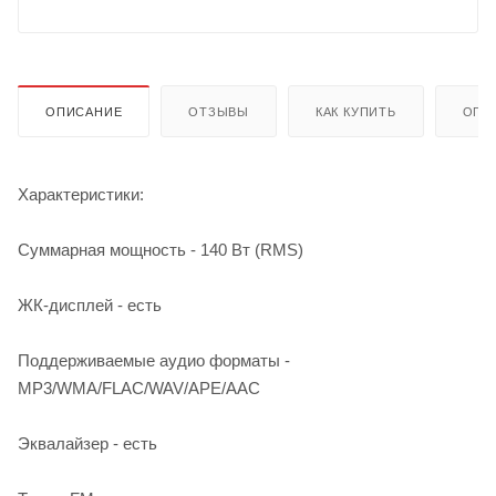
ОПИСАНИЕ
ОТЗЫВЫ
КАК КУПИТЬ
ОПЛ
Характеристики:
Cуммарная мощность - 140 Вт (RMS)
ЖК-дисплей - есть
Поддерживаемые аудио форматы -
MP3/WMA/FLAC/WAV/APE/AAC
Эквалайзер - есть