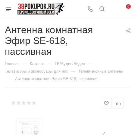
0
Антенна комнатная
Эфир SE-618,
пассивная
—
—
—
Главная
Каталог
ТВ/Аудио/Видео
—
Телевизоры и аксессуары для них
Телевизионные антенны
—
Антенна комнатная Эфир SE-618, пассивная