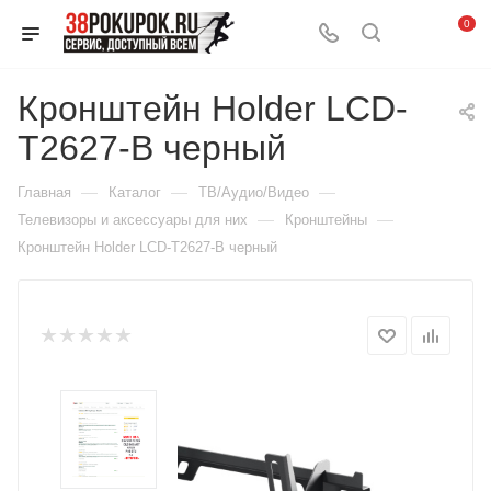
0
Кронштейн Holder LCD-
T2627-B черный
—
—
—
Главная
Каталог
ТВ/Аудио/Видео
—
—
Телевизоры и аксессуары для них
Кронштейны
Кронштейн Holder LCD-T2627-B черный