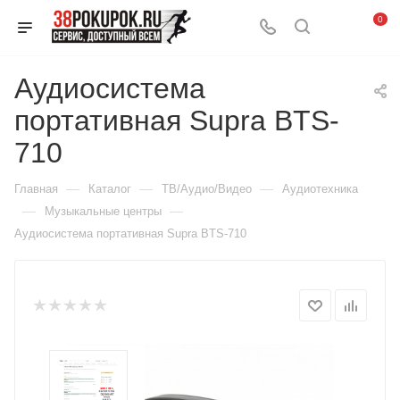
0
Аудиосистема
портативная Supra BTS-
710
—
—
—
Главная
Каталог
ТВ/Аудио/Видео
Аудиотехника
—
—
Музыкальные центры
Аудиосистема портативная Supra BTS-710