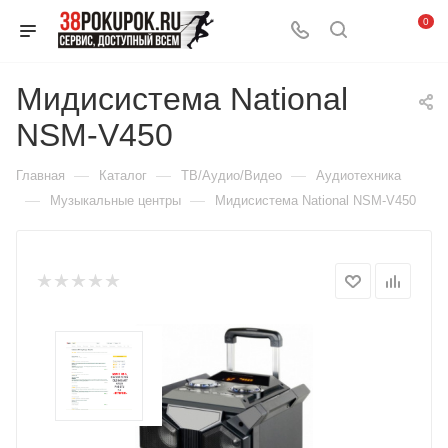
0
Мидисистема National
NSM-V450
—
—
—
Главная
Каталог
ТВ/Аудио/Видео
Аудиотехника
—
—
Музыкальные центры
Мидисистема National NSM-V450