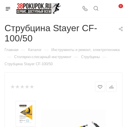
0
Струбцина Stayer CF-
100/50
—
—
Главная
Каталог
Инструменты и ремонт, электротехника
—
—
—
Столярно-слесарный инструмент
Струбцины
Струбцина Stayer CF-100/50