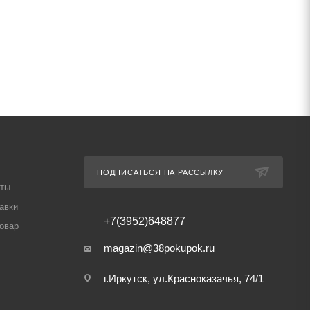
ПОДПИСАТЬСЯ НА РАССЫЛКУ
аты
авки
+7(3952)648877
товар
magazin@38pokupok.ru
г.Иркутск, ул.Красноказачья, 74/1