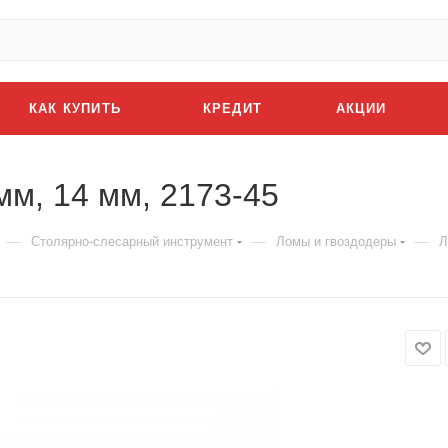
КАК КУПИТЬ
КРЕДИТ
АКЦИИ
мм, 14 мм, 2173-45
—
—
—
Столярно-слесарный инструмент
Ломы и гвоздодеры
Л