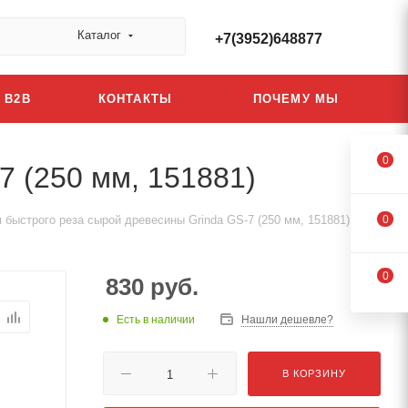
Каталог
+7(3952)648877
B2B
КОНТАКТЫ
ПОЧЕМУ МЫ
0
7 (250 мм, 151881)
 быстрого реза сырой древесины Grinda GS-7 (250 мм, 151881)
0
0
830
руб.
Есть в наличии
Нашли дешевле?
В КОРЗИНУ