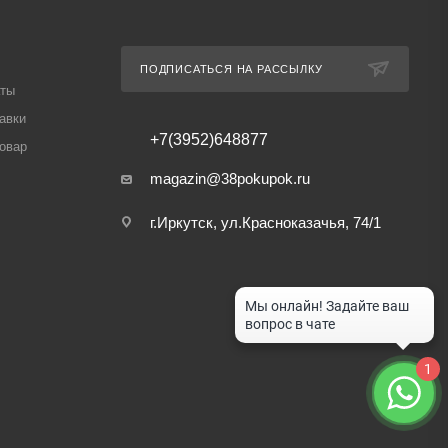
ПОДПИСАТЬСЯ НА РАССЫЛКУ
аты
авки
+7(3952)648877
товар
magazin@38pokupok.ru
г.Иркутск, ул.Красноказачья, 74/1
1