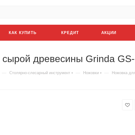
КАК КУПИТЬ
КРЕДИТ
АКЦИИ
 сырой древесины Grinda GS-
—
—
—
Столярно-слесарный инструмент
Ножовки
Ножовка для