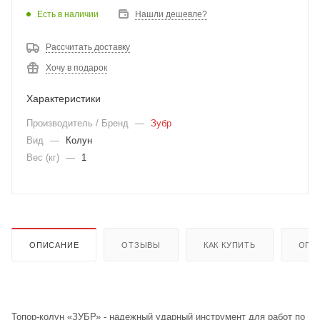
Есть в наличии
Нашли дешевле?
Рассчитать доставку
Хочу в подарок
Характеристики
Производитель / Бренд
—
Зубр
Вид
—
Колун
Вес (кг)
—
1
ОПИСАНИЕ
ОТЗЫВЫ
КАК КУПИТЬ
ОПЛ
Топор-колун «ЗУБР» - надежный ударный инструмент для работ по