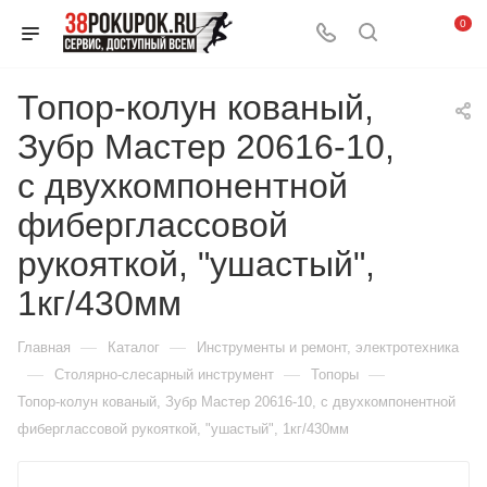
0
Топор-колун кованый,
Зубр Мастер 20616-10,
с двухкомпонентной
фиберглассовой
рукояткой, "ушастый",
1кг/430мм
—
—
Главная
Каталог
Инструменты и ремонт, электротехника
—
—
—
Столярно-слесарный инструмент
Топоры
Топор-колун кованый, Зубр Мастер 20616-10, с двухкомпонентной
фиберглассовой рукояткой, "ушастый", 1кг/430мм