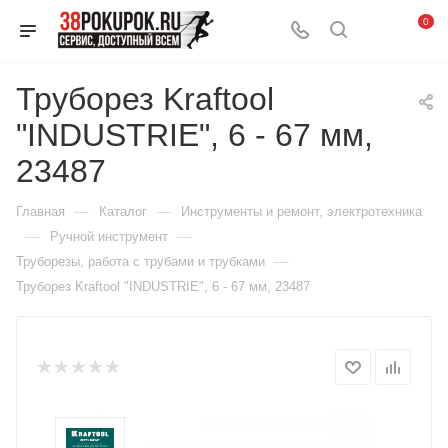
0
Труборез Kraftool
"INDUSTRIE", 6 - 67 мм,
23487
—
—
Главная
Каталог
Инструменты и ремонт, электротехника
—
—
Ручной инструмент
—
Труборезы, работа с трубами и трубками
Труборез Kraftool "INDUSTRIE", 6 - 67 мм, 23487