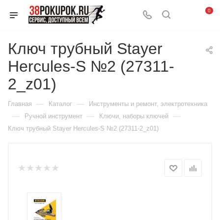
0
Ключ трубный Stayer
Hercules-S №2 (27311-
2_z01)
—
—
Главная
Каталог
Инструменты и ремонт, электротехника
—
—
—
Ручной инструмент
Ключи, наборы ключей
Ключ трубный Stayer Hercules-S №2 (27311-2_z01)