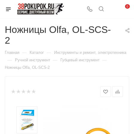
0
Ножницы Olfa, OL-SCS-
2
—
—
Главная
Каталог
Инструменты и ремонт, электротехника
—
—
—
Ручной инструмент
Губцевый инструмент
Ножницы Olfa, OL-SCS-2