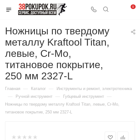
0
Ножницы по твердому
металлу Kraftool Titan,
левые, Cr-Mo,
титановое покрытие,
250 мм 2327-L
—
—
Главная
Каталог
Инструменты и ремонт, электротехника
—
—
—
Ручной инструмент
Губцевый инструмент
Ножницы по твердому металлу Kraftool Titan, левые, Cr-Mo,
титановое покрытие, 250 мм 2327-L