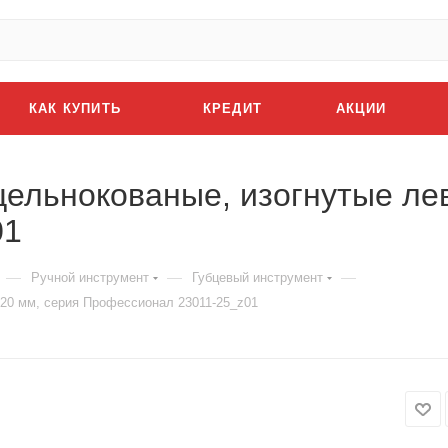
КАК КУПИТЬ
КРЕДИТ
АКЦИИ
ельнокованые, изогнутые лев
01
—
—
—
Ручной инструмент
Губцевый инструмент
220 мм, серия Профессионал 23011-25_z01