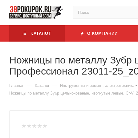
КАТАЛОГ
О КОМПАНИИ
Ножницы по металлу Зубр ц
Профессионал 23011-25_z
—
—
Главная
Каталог
Инструменты и ремонт, электротехника
Ножницы по металлу Зубр цельнокованые, изогнутые левые, Cr-V, 