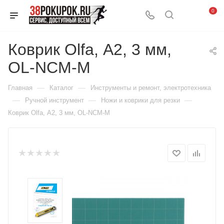
0
Коврик Olfa, А2, 3 мм,
OL-NCM-M
—
—
Главная
Каталог
Инструменты и ремонт, электротехника
—
—
—
Ручной инструмент
Ножи и коврики для резки
Коврик Olfa, А2, 3 мм, OL-NCM-M