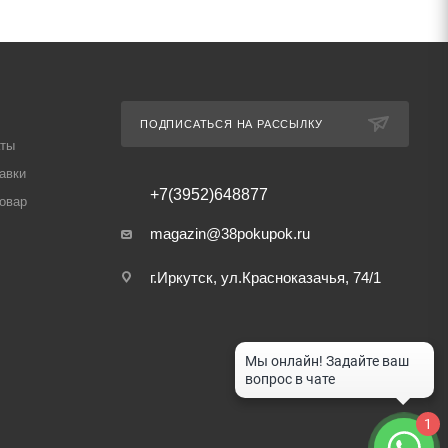
ПОДПИСАТЬСЯ НА РАССЫЛКУ
аты
авки
+7(3952)648877
товар
magazin@38pokupok.ru
г.Иркутск, ул.Красноказачья, 74/1
1