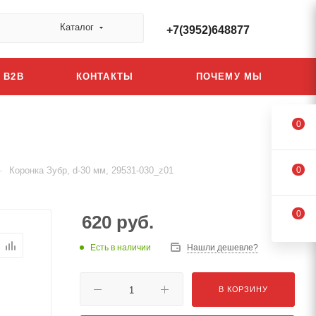
Каталог
+7(3952)648877
B2B
КОНТАКТЫ
ПОЧЕМУ МЫ
0
—
Коронка Зубр, d-30 мм, 29531-030_z01
0
0
620
руб.
Есть в наличии
Нашли дешевле?
В КОРЗИНУ