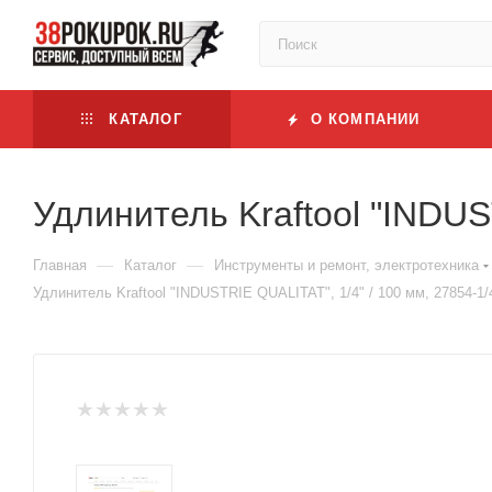
КАТАЛОГ
О КОМПАНИИ
Удлинитель Kraftool "INDUS
—
—
Главная
Каталог
Инструменты и ремонт, электротехника
Удлинитель Kraftool "INDUSTRIE QUALITAT", 1/4" / 100 мм, 27854-1/