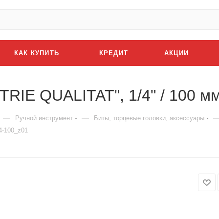
КАК КУПИТЬ
КРЕДИТ
АКЦИИ
TRIE QUALITAT", 1/4" / 100 м
—
—
Ручной инструмент
Биты, торцевые головки, аксессуары
4-100_z01