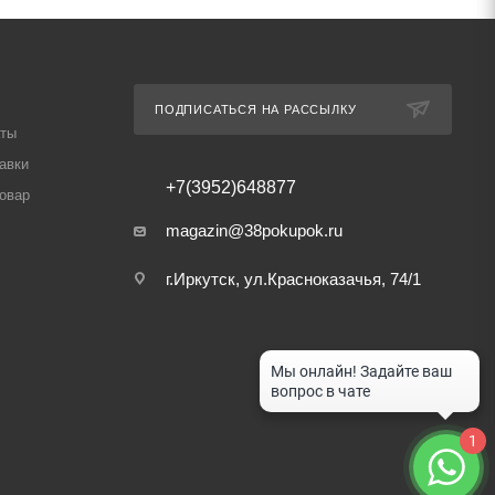
ПОДПИСАТЬСЯ НА РАССЫЛКУ
аты
авки
+7(3952)648877
товар
magazin@38pokupok.ru
г.Иркутск, ул.Красноказачья, 74/1
1