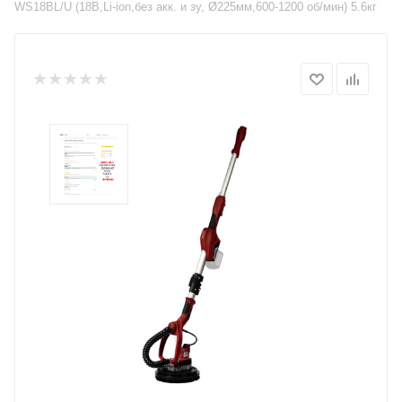
WS18BL/U (18В,Li-ion,без акк. и зу, Ø225мм,600-1200 об/мин) 5.6кг