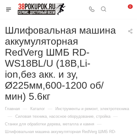
0
Шлифовальная машина
аккумуляторная
RedVerg ШМБ RD-
WS18BL/U (18В,Li-
ion,без акк. и зу,
Ø225мм,600-1200 об/
мин) 5.6кг
—
—
Главная
Каталог
Инструменты и ремонт, электротехника
—
—
Силовая техника, насосное оборудование, стройка
—
Станки для обработки дерева, металла и камня
Шлифовальная машина аккумуляторная RedVerg ШМБ RD-