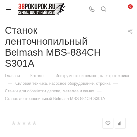
0
Станок
ленточнопильный
Belmash MBS-884CH
S301A
—
—
Главная
Каталог
Инструменты и ремонт, электротехника
—
—
Силовая техника, насосное оборудование, стройка
—
Станки для обработки дерева, металла и камня
Станок ленточнопильный Belmash MBS-884CH S301A