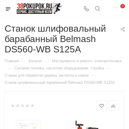
0
Станок шлифовальный
барабанный Belmash
DS560-WB S125A
—
—
Главная
Каталог
Инструменты и ремонт, электротехника
—
—
Силовая техника, насосное оборудование, стройка
—
Станки для обработки дерева, металла и камня
Станок шлифовальный барабанный Belmash DS560-WB S125A