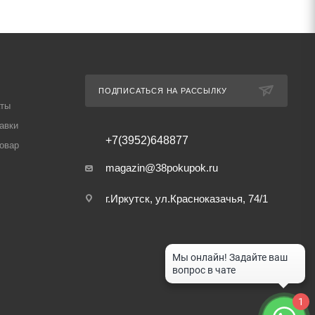
ПОДПИСАТЬСЯ НА РАССЫЛКУ
аты
авки
+7(3952)648877
товар
magazin@38pokupok.ru
г.Иркутск, ул.Красноказачья, 74/1
1