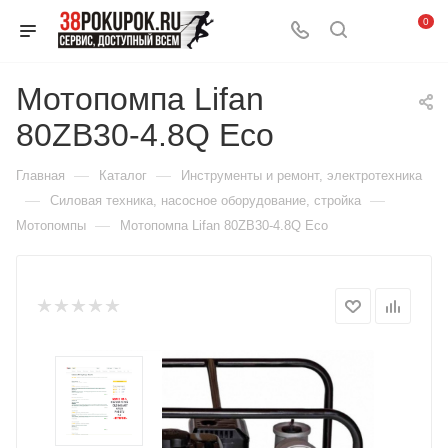
0
Мотопомпа Lifan
80ZB30-4.8Q Eco
—
—
Главная
Каталог
Инструменты и ремонт, электротехника
—
—
Силовая техника, насосное оборудование, стройка
—
Мотопомпы
Мотопомпа Lifan 80ZB30-4.8Q Eco