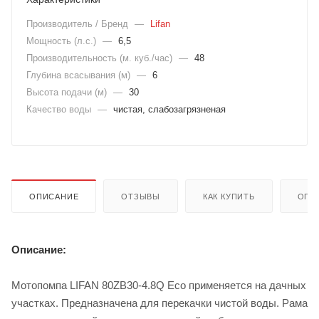
Производитель / Бренд
—
Lifan
Мощность (л.с.)
—
6,5
Производительность (м. куб./час)
—
48
Глубина всасывания (м)
—
6
Высота подачи (м)
—
30
Качество воды
—
чистая, слабозагрязненая
ОПИСАНИЕ
ОТЗЫВЫ
КАК КУПИТЬ
ОПЛ
Описание:
Мотопомпа LIFAN 80ZB30-4.8Q Eco применяется на дачных
участках. Предназначена для перекачки чистой воды. Рама