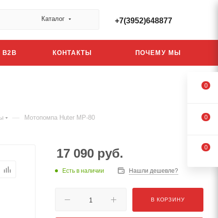
Каталог
+7(3952)648877
B2B
КОНТАКТЫ
ПОЧЕМУ МЫ
0
—
ы
Мотопомпа Huter MP-80
0
0
17 090
руб.
Есть в наличии
Нашли дешевле?
В КОРЗИНУ