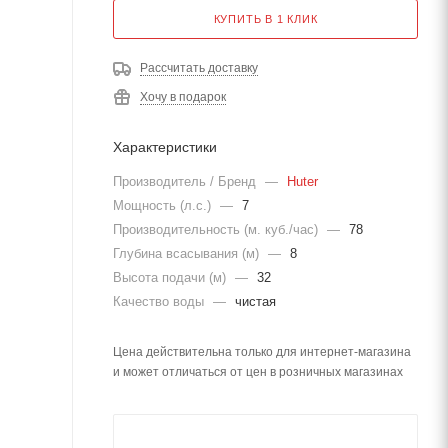
КУПИТЬ В 1 КЛИК
Рассчитать доставку
Хочу в подарок
Характеристики
Производитель / Бренд
—
Huter
Мощность (л.с.)
—
7
Производительность (м. куб./час)
—
78
Глубина всасывания (м)
—
8
Высота подачи (м)
—
32
Качество воды
—
чистая
Цена действительна только для интернет-магазина
и может отличаться от цен в розничных магазинах