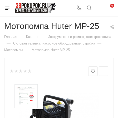
0
Мотопомпа Huter MP-25
—
—
Главная
Каталог
Инструменты и ремонт, электротехника
—
—
Силовая техника, насосное оборудование, стройка
—
Мотопомпы
Мотопомпа Huter MP-25