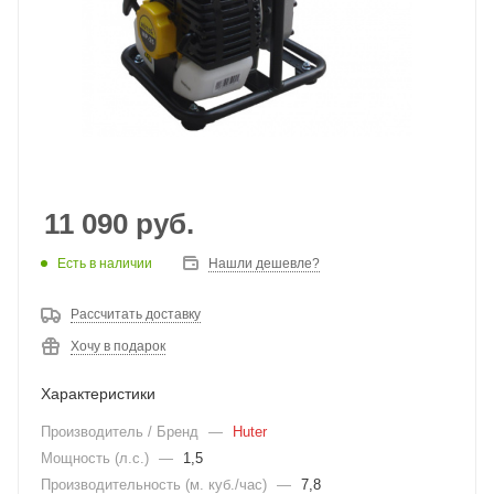
11 090
руб.
Есть в наличии
Нашли дешевле?
Рассчитать доставку
Хочу в подарок
Характеристики
Производитель / Бренд
—
Huter
Мощность (л.с.)
—
1,5
Производительность (м. куб./час)
—
7,8