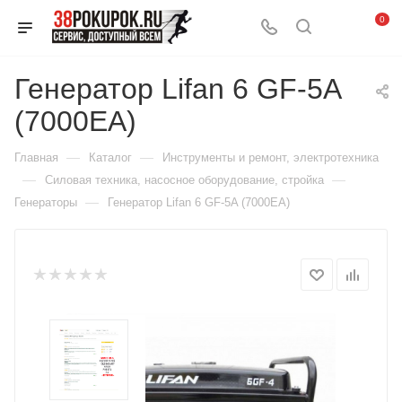
0
Генератор Lifan 6 GF-5A
(7000EA)
—
—
Главная
Каталог
Инструменты и ремонт, электротехника
—
—
Силовая техника, насосное оборудование, стройка
—
Генераторы
Генератор Lifan 6 GF-5A (7000EA)