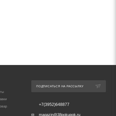
ПОДПИСАТЬСЯ НА РАССЫЛКУ
аты
авки
+7(3952)648877
товар
magazin@38pokupok.ru