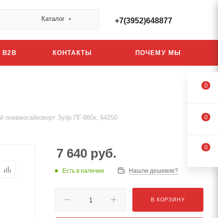
Каталог
+7(3952)648877
B2B
КОНТАКТЫ
ПОЧЕМУ МЫ
0
й пневмогайковерт Зубр ПГ-880к, 64250
0
0
7 640
руб.
Есть в наличии
Нашли дешевле?
В КОРЗИНУ