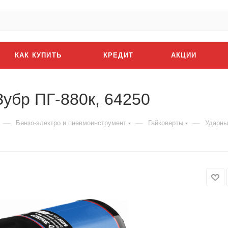
КАК КУПИТЬ
КРЕДИТ
АКЦИИ
убр ПГ-880к, 64250
—
—
—
Бензо-электро и пневмоинструмент
Гайковерты
Ударны