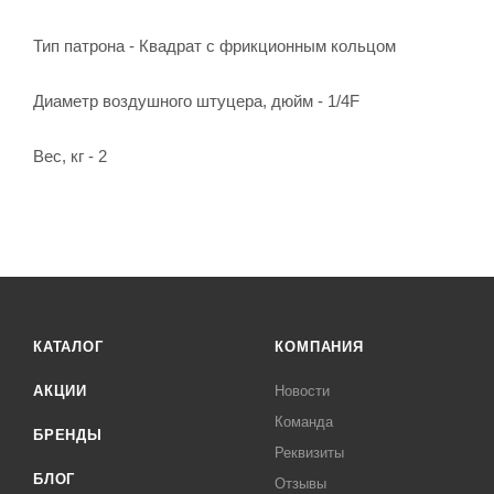
Тип патрона - Ква­драт с фрик­ци­он­ным коль­цом
Диаметр воздушного штуцера, дюйм - 1/4F
Вес, кг - 2
КАТАЛОГ
КОМПАНИЯ
АКЦИИ
Новости
Команда
БРЕНДЫ
Реквизиты
БЛОГ
Отзывы