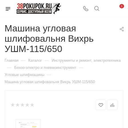
0
Машина угловая
шлифовальня Вихрь
УШМ-115/650
—
—
Главная
Каталог
Инструменты и ремонт, электротехника
—
—
Бензо-электро и пневмоинструмент
—
Угловые шлифмашины
Машина угловая шлифовальня Вихрь УШМ-115/650