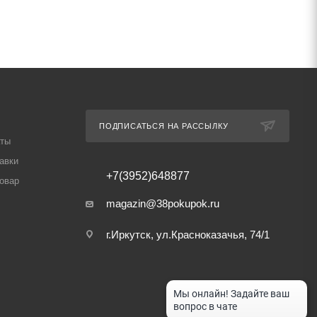
ПОДПИСАТЬСЯ НА РАССЫЛКУ
аты
авки
+7(3952)648877
товар
magazin@38pokupok.ru
г.Иркутск, ул.Красноказачья, 74/1