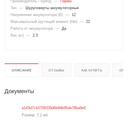
Производитель / Бренд
—
Парма
Тип
—
Шуруповерты аккумуляторные
Напряжение аккумулятора (В)
—
12
Максимальный крутящий момент (Нм)
—
22
Работа от аккумулятора
—
Да
Вес (кг)
—
2,3
ОПИСАНИЕ
ОТЗЫВЫ
КАК КУПИТЬ
ОПЛ
Документы
a143d7cb3709339d6b94b95de78ba9e0
Размер: 7,2 мб