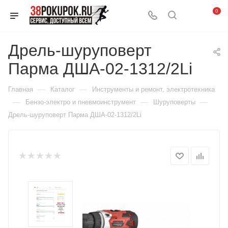
0
Дрель-шуруповерт
Парма ДША-02-1312/2Li
—
—
Главная
Каталог
Инструменты и ремонт, электротехника
—
—
—
Бензо-электро и пневмоинструмент
Шуруповерты
Дрель-шуруповерт Парма ДША-02-1312/2Li