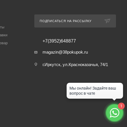
ПОДПИСАТЬСЯ НА РАССЫЛКУ
аты
авки
+7(3952)648877
товар
magazin@38pokupok.ru
г.Иркутск, ул.Красноказачья, 74/1
1