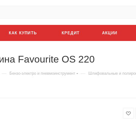
КАК КУПИТЬ
КРЕДИТ
АКЦИИ
а Favourite OS 220
—
—
Бензо-электро и пневмоинструмент
Шлифовальные и полиро