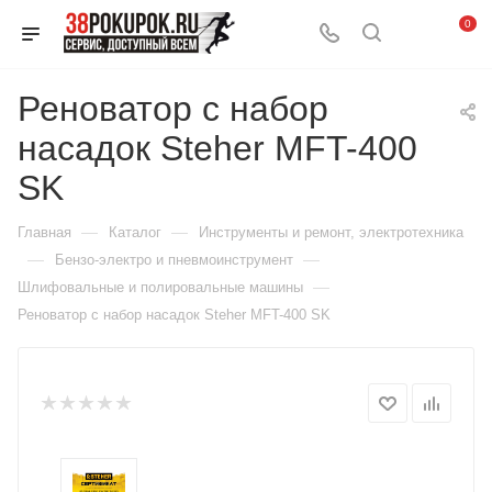
0
Реноватор с набор
насадок Steher MFT-400
SK
—
—
Главная
Каталог
Инструменты и ремонт, электротехника
—
—
Бензо-электро и пневмоинструмент
—
Шлифовальные и полировальные машины
Реноватор с набор насадок Steher MFT-400 SK