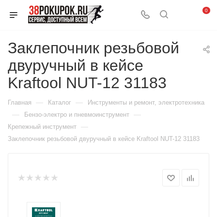
0
Заклепочник резьбовой
двуручный в кейсе
Kraftool NUT-12 31183
—
—
Главная
Каталог
Инструменты и ремонт, электротехника
—
—
Бензо-электро и пневмоинструмент
—
Крепежный инструмент
Заклепочник резьбовой двуручный в кейсе Kraftool NUT-12 31183