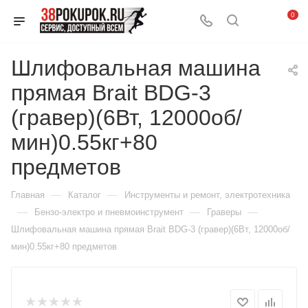
0
Шлифовальная машина
прямая Brait BDG-3
(гравер)(6Вт, 12000об/
мин)0.55кг+80
предметов
—
—
Главная
Каталог
Инструменты и ремонт, электротехника
—
—
—
Бензо-электро и пневмоинструмент
Граверы
Шлифовальная машина прямая Brait BDG-3 (гравер)(6Вт, 12000об/
мин)0.55кг+80 предметов