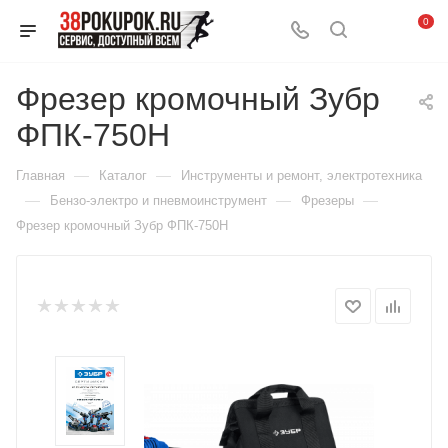
0
Фрезер кромочный Зубр
ФПК-750Н
—
—
Главная
Каталог
Инструменты и ремонт, электротехника
—
—
—
Бензо-электро и пневмоинструмент
Фрезеры
Фрезер кромочный Зубр ФПК-750Н