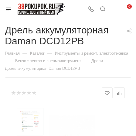
0
Дрель аккумуляторная
Daman DCD12PB
—
—
Главная
Каталог
Инструменты и ремонт, электротехника
—
—
—
Бензо-электро и пневмоинструмент
Дрели
Дрель аккумуляторная Daman DCD12PB